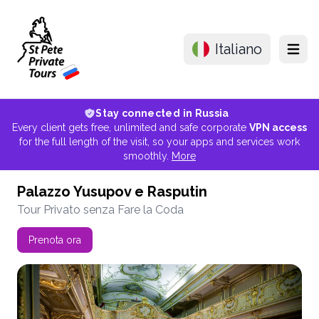
Italiano
Menu
Stay connected in Russia
Every client gets free, unlimited and safe corporate
VPN access
for the full length of the visit, so your apps and services work
smoothly.
More
Palazzo Yusupov e Rasputin
Tour Privato senza Fare la Coda
Prenota ora