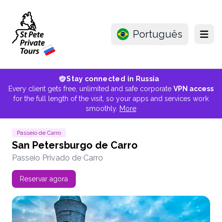
Português
Menu
Stay connected in Russia
Every client gets free, unlimited and safe corporate
VPN access
for the full length of the visit, so your apps and services work
smoothly.
More
Passeio de Carro
San Petersburgo de Carro
Passeio Privado de Carro
Reservar agora