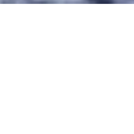
Stay connected in Russia
Every client gets free, unlimited and safe corporate
VPN access
for the full length of the visit, so your apps and services work
smoothly.
More
Популярные частные туры в Санкт-
Петербурге
Основано на отзывах TripAdvisor и 6 наградах “Выбор
года”.
4.96 из 5 (на основе
373 отзывов
)