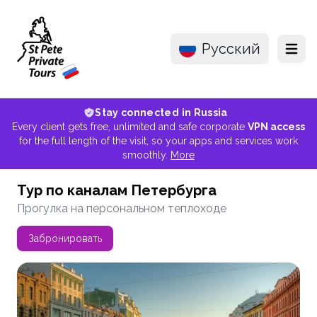
Русский
Menu
Stay connected in Russia
Every client gets free, unlimited and safe corporate
VPN access
for the full length of the visit, so your apps and services work
smoothly.
More
Тур по каналам Петербурга
Прогулка на персональном теплоходе
Забронировать